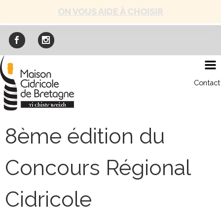
Skip
ON VOUS AIDE À CHOISIR
to
content
Contact
8ème édition du
Concours Régional
Cidricole