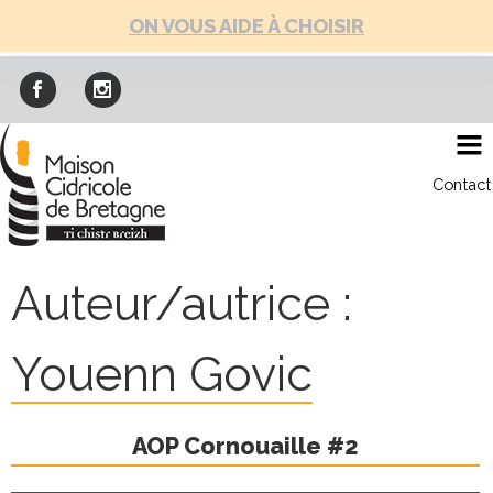
Skip
ON VOUS AIDE À CHOISIR
to
content
Contact
Auteur/autrice :
Youenn Govic
AOP Cornouaille #2