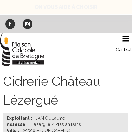
Skip
ON VOUS AIDE À CHOISIR
to
content
Contact
Cidrerie Château
Lézergué
Exploitant :
JAN Guillaume
Adresse :
Lézergué / Plas an Dans
Ville :
29500 ERGUE GABERIC