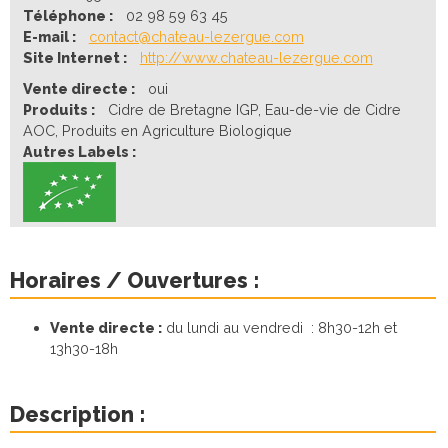
Téléphone :
02 98 59 63 45
E-mail :
contact@chateau-lezergue.com
Site Internet :
http://www.chateau-lezergue.com
Vente directe :
oui
Produits :
Cidre de Bretagne IGP, Eau-de-vie de Cidre
AOC, Produits en Agriculture Biologique
Autres Labels :
Horaires / Ouvertures :
Vente directe :
du lundi au vendredi : 8h30-12h et
13h30-18h
Description :