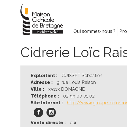
Skip
to
content
Qui sommes-nous ?
Pro
Cidrerie Loïc Ra
Exploitant :
CUISSET Sébastien
Adresse :
9, rue Louis Raison
Ville :
35113 DOMAGNE
Téléphone :
02 99 00 01 02
Site Internet :
http://www.groupe-eclor.co
Vente directe :
oui