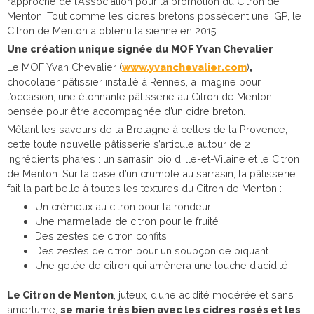
rapproche de l’Association pour la promotion du Citron de
Menton. Tout comme les cidres bretons possèdent une IGP, le
Citron de Menton a obtenu la sienne en 2015.
Une création unique signée du MOF Yvan Chevalier
Le MOF Yvan Chevalier (
www.yvanchevalier.com
)
,
chocolatier pâtissier installé à Rennes, a imaginé pour
l’occasion, une étonnante pâtisserie au Citron de Menton,
pensée pour être accompagnée d’un cidre breton.
Mêlant les saveurs de la Bretagne à celles de la Provence,
cette toute nouvelle pâtisserie s’articule autour de 2
ingrédients phares : un sarrasin bio d’Ille-et-Vilaine et le Citron
de Menton. Sur la base d’un crumble au sarrasin, la pâtisserie
fait la part belle à toutes les textures du Citron de Menton :
Un crémeux au citron pour la rondeur
Une marmelade de citron pour le fruité
Des zestes de citron confits
Des zestes de citron pour un soupçon de piquant
Une gelée de citron qui amènera une touche d’acidité
Le Citron de Menton
, juteux, d’une acidité modérée et sans
amertume,
se marie très bien avec les cidres rosés et les