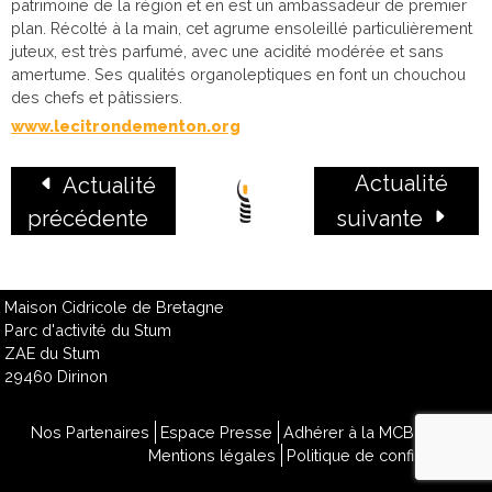
patrimoine de la région et en est un ambassadeur de premier
plan. Récolté à la main, cet agrume ensoleillé particulièrement
juteux, est très parfumé, avec une acidité modérée et sans
amertume. Ses qualités organoleptiques en font un chouchou
des chefs et pâtissiers.
www.lecitrondementon.org
Actualité
Actualité
précédente
suivante
Maison Cidricole de Bretagne
Parc d'activité du Stum
ZAE du Stum
29460 Dirinon
Nos Partenaires
Espace Presse
Adhérer à la MCB
Contact
Mentions légales
Politique de confidentialité