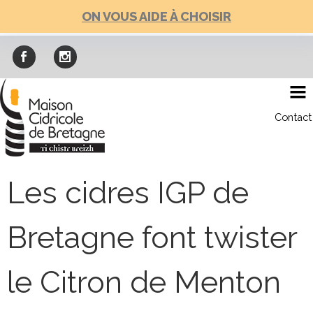
Skip
ON VOUS AIDE À CHOISIR
to
content
Contact
Les cidres IGP de
Bretagne font twister
le Citron de Menton