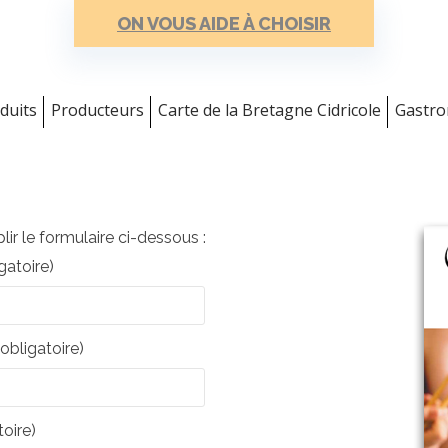
ON VOUS AIDE À CHOISIR
duits
Producteurs
Carte de la Bretagne Cidricole
Gastr
ir le formulaire ci-dessous :
atoire)
obligatoire)
oire)