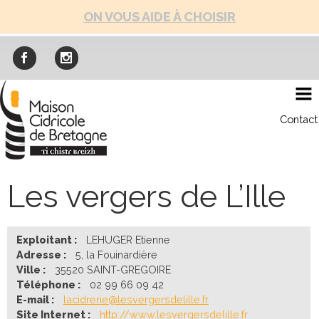
Skip
ON VOUS AIDE À CHOISIR
to
content
Contact
Les vergers de L’Ille
Exploitant :
LEHUGER Etienne
Adresse :
5, la Fouinardière
Ville :
35520 SAINT-GREGOIRE
Téléphone :
02 99 66 09 42
E-mail :
lacidrerie@lesvergersdelille.fr
Site Internet :
http://www.lesvergersdelille.fr