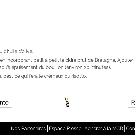
d’huile d’olive.
 en incorporant petit à petit le cidre brut de Bretagne. Ajoute
jusqu’à épuisement du bouillon (environ 20 minutes).
 c’est ce qui fera le crémeux du risotto.
ente
R
Nos Partenaires
Espace Presse
Adhérer à la MCB
Con