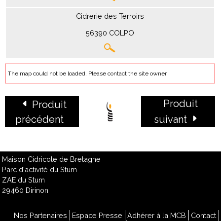
Cidrerie des Terroirs
56390 COLPO
The map could not be loaded. Please contact the site owner.
Produit
Produit
précédent
suivant
Maison Cidricole de Bretagne
Parc d'activité du Stum
ZAE du Stum
29460 Dirinon
Nos Partenaires
Espace Presse
Adhérer à la MCB
Contact