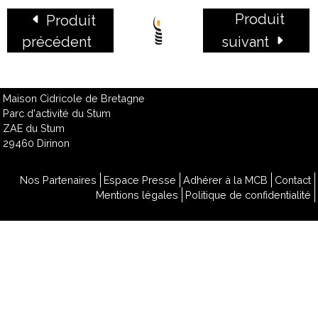
Produit
Produit
précédent
suivant
Maison Cidricole de Bretagne
Parc d'activité du Stum
ZAE du Stum
29460 Dirinon
Nos Partenaires
Espace Presse
Adhérer à la MCB
Contact
Mentions légales
Politique de confidentialité